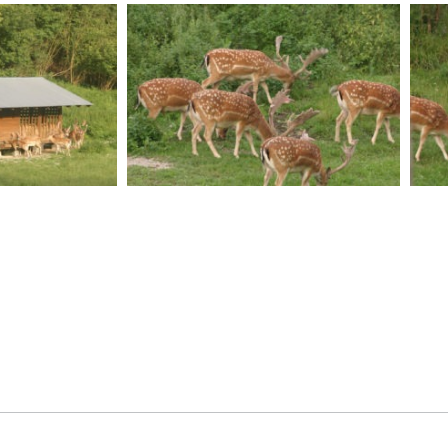
Notwendig
Diese
Cookies
sind nicht
optional.
Sie werden
benötigt,
damit die
Website
funktioniert.