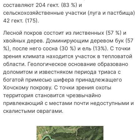
составляют 204 гект. (83 %) и
сельскохозяйственные участки (луга и пастбища)
42 гект. (175).
Лесной покров состоит из лиственных (57 %) и
хвойных дерев. Доминирующим деревом бук (57
%), после него сосна (30 %) и ель (13%). С точки
зрения климата находится участок в тепловатой
области. Геологическое основание образовано
Necessary
доломитом и известняком периода триаса с
These
cookies are
богатой примесью шифера принадлежащего
not
Хочскому покрову. С точки зрения охоты
optional.
территория становится чрезвычайно
They are
привлекающий с местами почти недоступными и
needed for
the website
скалистыми оврагами.
to function.
Statistics