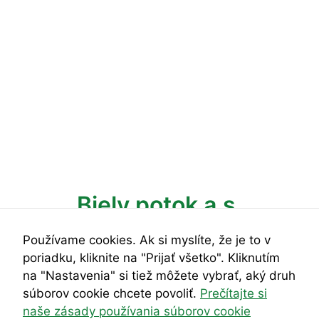
Nevyhnutné
Tieto súbory
Biely potok a.s.
cookie nie sú
voliteľné. Sú
potrebné pre
Vitajte na internetovej stránke Biely potok a.s.
Používame cookies. Ak si myslíte, že je to v
fungovanie
webovej
poriadku, kliknite na "Prijať všetko". Kliknutím
Predstavíme Vám jeden z najkrajších kútov v
stránky.
na "Nastavenia" si tiež môžete vybrať, aký druh
Slovenskej republike s pomerne veľkým výškovým
súborov cookie chcete povoliť.
Prečítajte si
prevýšením, vápencovými skalami a zmiešanými
naše zásady používania súborov cookie
Štatistiky